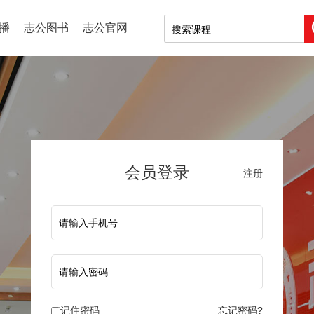
播
志公图书
志公官网
会员登录
注册
记住密码
忘记密码?