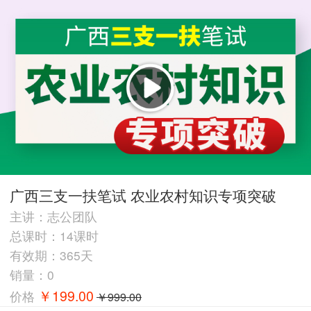
<
广西三支一扶笔试 农业农村知识专项突破
主讲：志公团队
总课时：14课时
有效期：365天
销量：0
￥199.00
价格
￥999.00