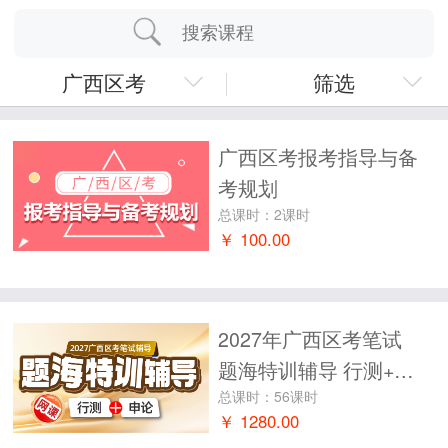
筛选
广西区考报考指导与备
考规划
总课时：2课时
￥ 100.00
2027年广西区考笔试
题海特训辅导 行测+申
论
总课时：56课时
￥ 1280.00