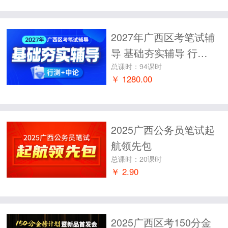
2027年广西区考笔试辅
导 基础夯实辅导 行测
+申论
总课时：94课时
￥ 1280.00
2025广西公务员笔试起
航领先包
总课时：20课时
￥ 2.90
2025广西区考150分金